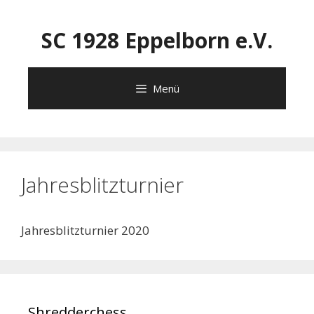
Zum
Inhalt
SC 1928 Eppelborn e.V.
springen
Menü
Jahresblitzturnier
Jahresblitzturnier 2020
Shredderchess