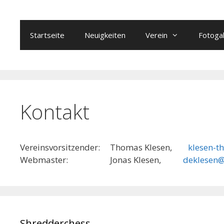
Zum
Inhalt
springen
Startseite
Neuigkeiten
Verein
Fotogal
Kontakt
Vereinsvorsitzender: Thomas Klesen,
klesen-t
Webmaster: Jonas Klesen,
deklesen
Shredderchess