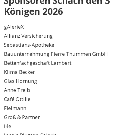
Sponsoren Schach den 3
Königen 2026
gAlerieX
Allianz Versicherung
Sebastians-Apotheke
Bauunternehmung Pierre Thummen GmbH
Bettenfachgeschäft Lambert
Klima Becker
Glas Hornung
Anne Treib
Café Ottilie
Fielmann
Groß & Partner
i4e