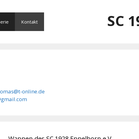
SC 1
erie
Kontakt
homas@t-online.de
@gmail.com
Wappen des SC 1928 Eppelborn e.V