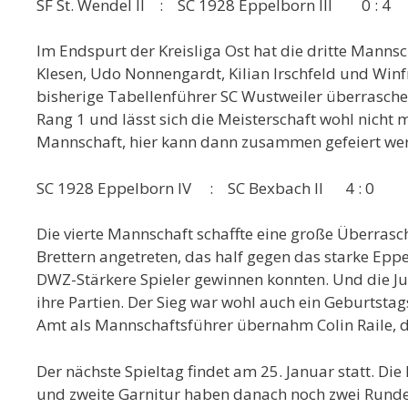
SF St. Wendel II : SC 1928 Eppelborn III 0 : 4
Im Endspurt der Kreisliga Ost hat die dritte Mann
Klesen, Udo Nonnengardt, Kilian Irschfeld und Win
bisherige Tabellenführer SC Wustweiler überraschen
Rang 1 und lässt sich die Meisterschaft wohl nicht 
Mannschaft, hier kann dann zusammen gefeiert we
SC 1928 Eppelborn IV : SC Bexbach II 4 : 0
Die vierte Mannschaft schaffte eine große Überrasch
Brettern angetreten, das half gegen das starke Eppe
DWZ-Stärkere Spieler gewinnen konnten. Und die J
ihre Partien. Der Sieg war wohl auch ein Geburtsta
Amt als Mannschaftsführer übernahm Colin Raile, 
Der nächste Spieltag findet am 25. Januar statt. Di
und zweite Garnitur haben danach noch zwei Runden