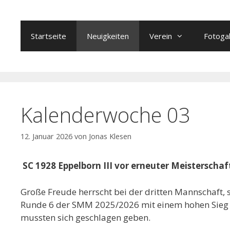
Zum
Inhalt
springen
Startseite
Neuigkeiten
Verein
Fotogal
Kalenderwoche 03
12. Januar 2026
von
Jonas Klesen
SC 1928 Eppelborn III vor erneuter Meisterschaft
Große Freude herrscht bei der dritten Mannschaft, s
Runde 6 der SMM 2025/2026 mit einem hohen Sieg ge
mussten sich geschlagen geben.