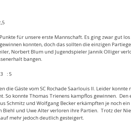
,5
Punkte für unsere erste Mannschaft. Es ging zwar gut lo
winnen konnten, doch das sollten die einzigen Partiegew
eiler, Norbert Blum und Jugendspieler Jannik Olliger ver
ssenerhalt bangen.
3 : 5
 die Gäste vom SC Rochade Saarlouis II. Leider konnte m
ht. So konnte Thomas Trienens kampflos gewinnen. Den ei
us Schmitz und Wolfgang Becker erkämpften je noch ein R
Biehl und Uwe Alter verloren ihre Partien. Trotz der Ni
 auf mehr jedoch deutlich gesteigert.