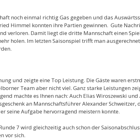
schaft noch einmal richtig Gas gegeben und das Auswärt
fried Himmel konnten ihre Partien gewinnen. Gute Nachri
d verloren. Damit liegt die dritte Mannschaft einen Spie
mehr holen. Im letzten Saisonspiel trifft man ausgerechne
rden.
ung und zeigte eine Top Leistung. Die Gäste waren erstma
lborner Team aber nicht viel. Ganz starke Leistungen zei
ugend machte es Ihnen nach: Auch Elias Wiroszewski und
gsgeschenk an Mannschaftsführer Alexander Schweitzer, de
der seine Aufgabe hervorragend meistern konnte.
e Runde 7 wird gleichzeitig auch schon der Saisonabschluss
 vor sich.