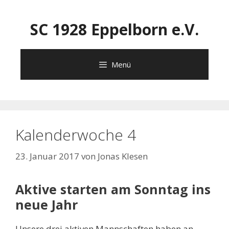
Zum
Inhalt
SC 1928 Eppelborn e.V.
springen
Menü
Kalenderwoche 4
23. Januar 2017
von
Jonas Klesen
Aktive starten am Sonntag ins
neue Jahr
Unsere drei aktiven Mannschaften haben an