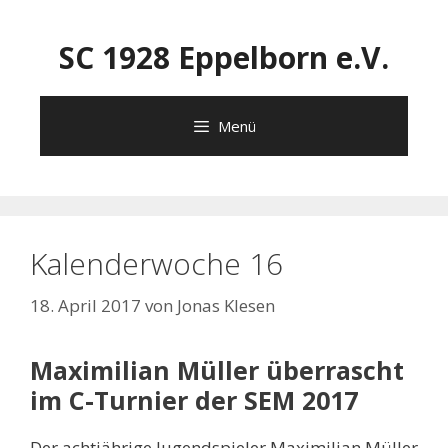
Zum
Inhalt
SC 1928 Eppelborn e.V.
springen
Menü
Kalenderwoche 16
18. April 2017
von
Jonas Klesen
Maximilian Müller überrascht
im C-Turnier der SEM 2017
Der achtjährige Jugendspieler Maximilian Müller