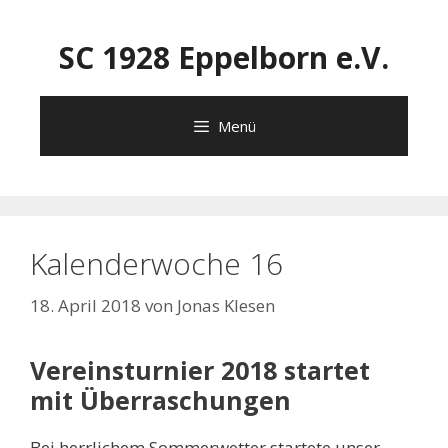
Zum
Inhalt
SC 1928 Eppelborn e.V.
springen
Menü
Kalenderwoche 16
18. April 2018
von
Jonas Klesen
Vereinsturnier 2018 startet
mit Überraschungen
Bei herrlichem Sommerwetter startete unser