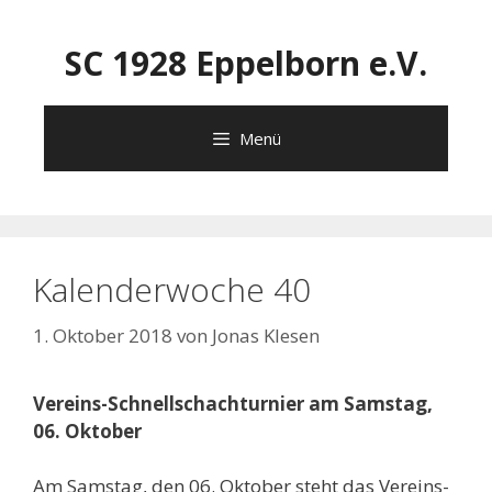
Zum
Inhalt
SC 1928 Eppelborn e.V.
springen
Menü
Kalenderwoche 40
1. Oktober 2018
von
Jonas Klesen
Vereins-Schnellschachturnier am Samstag,
06. Oktober
Am Samstag, den 06. Oktober steht das Vereins-