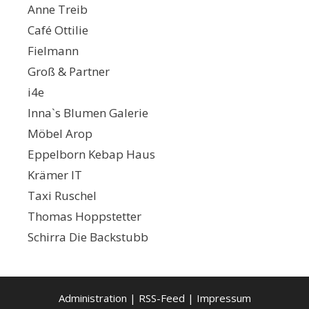
Anne Treib
Café Ottilie
Fielmann
Groß & Partner
i4e
Inna`s Blumen Galerie
Möbel Arop
Eppelborn Kebap Haus
Krämer IT
Taxi Ruschel
Thomas Hoppstetter
Schirra Die Backstubb
Administration
|
RSS-Feed
|
Impressum